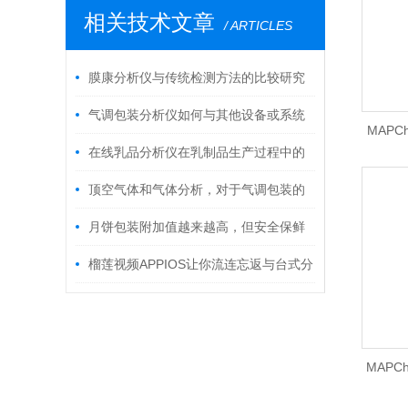
相关技术文章
/ ARTICLES
膜康分析仪与传统检测方法的比较研究
气调包装分析仪如何与其他设备或系统
MAPCh
集成使用？
在线乳品分析仪在乳制品生产过程中的
膜康
重要性
顶空气体和气体分析，对于气调包装的
重要性
月饼包装附加值越来越高，但安全保鲜
能力也能随之提升吗？
榴莲视频APPIOS让你流连忘返与台式分
析仪优势显著
MAPC
气体分